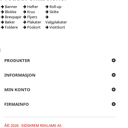
Banner
Hefter
Roll-up
Blokke
Krus
Skilte
Brevpapir
Flyers
Bøker
Plakater
Valgplakater
Foldere
Poskort
Visittkort
;
PRODUKTER
INFORMASJON
MIN KONTO
FIRMAINFO
Â© 2026 - EIDSKREM REKLAME AS