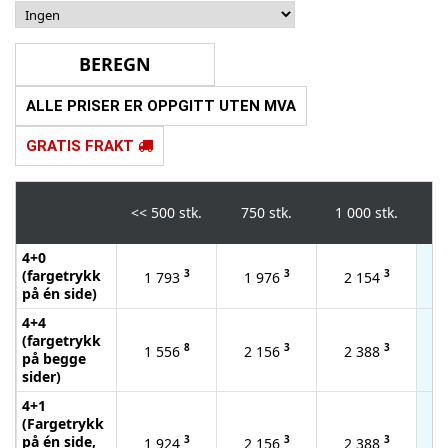
ALLE PRISER ER OPPGITT UTEN MVA
GRATIS FRAKT
<<
500 stk.
750 stk.
1 000 stk.
2 
4+0
(fargetrykk
3
3
3
1 793
1 976
2 154
på én side)
4+4
(fargetrykk
8
3
3
1 556
2 156
2 388
på begge
sider)
4+1
(Fargetrykk
på én side,
3
3
3
1 924
2 156
2 388